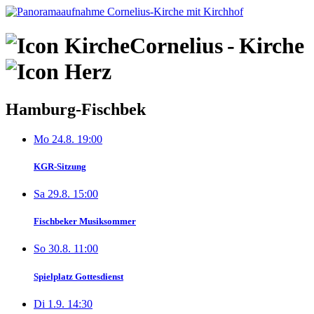
Skip
to
content
Cornelius
-
Kirche
Hamburg-Fischbek
Mo 24.8. 19:00
KGR-Sitzung
Sa 29.8. 15:00
Fischbeker Musiksommer
So 30.8. 11:00
Spielplatz Gottesdienst
Di 1.9. 14:30