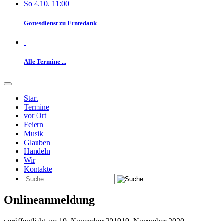
So 4.10. 11:00
Gottesdienst zu Erntedank
Alle Termine ...
Start
Termine
vor Ort
Feiern
Musik
Glauben
Handeln
Wir
Kontakte
Onlineanmeldung
veröffentlicht am
19. November 2019
19. November 2020