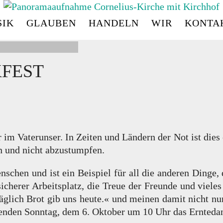
IK
GLAUBEN
HANDELN
WIR
KONTA
CORNELIUS
-
KIRC
KFEST
r im Vaterunser. In Zeiten und Ländern der Not ist dies
en und nicht abzustumpfen.
schen und ist ein Beispiel für all die anderen Dinge,
sicherer Arbeitsplatz, die Treue der Freunde und vieles
äglich Brot gib uns heute.« und meinen damit nicht nur
den Sonntag, dem 6. Oktober um 10 Uhr das Erntedank