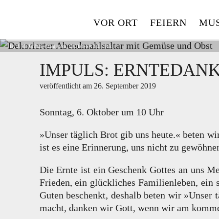
Skip
to
VOR ORT
FEIERN
MUS
content
By
J.-H. Janßen
-
Own work
,
CC BY-SA 3.0
,
Link
IMPULS: ERNTEDAN
veröffentlicht am
26. September 2019
Sonntag, 6. Oktober um 10 Uhr
»Unser täglich Brot gib uns heute.« beten wi
ist es eine Erinnerung, uns nicht zu gewöhn
Die Ernte ist ein Geschenk Gottes an uns Men
Frieden, ein glückliches Familienleben, ein 
Guten beschenkt, deshalb beten wir »Unser t
macht, danken wir Gott, wenn wir am kommen