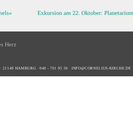
mels«
Exkursion am 22. Oktober: Planetariu
·
21149
HAMBURG
·
040 - 701 95 56
·
INFO@CORNELIUS-KIRCHE.DE