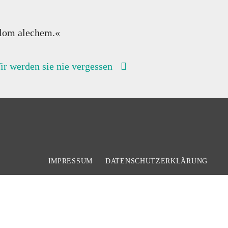
alom alechem.«
ir werden sie nie vergessen
IMPRESSUM
DATENSCHUTZERKLÄRUNG