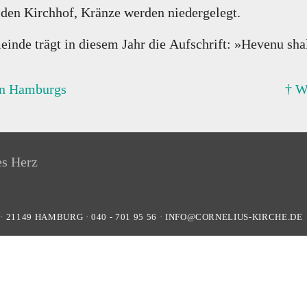
 den Kirchhof, Kränze werden niedergelegt.
einde trägt in diesem Jahr die Aufschrift: »Hevenu sh
en Hamburgs
† W
·
21149
HAMBURG
·
040 - 701 95 56
·
INFO@CORNELIUS-KIRCHE.DE