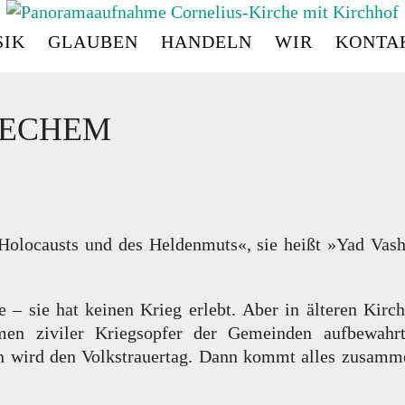
IK
GLAUBEN
HANDELN
WIR
KONTA
CORNELIUS
-
KIRC
LECHEM
es Holocausts und des Heldenmuts«, sie heißt »Yad 
e – sie hat keinen Krieg erlebt. Aber in älteren Kir
men ziviler Kriegsopfer der Gemeinden aufbewahr
en wird den Volkstrauertag. Dann kommt alles zusam