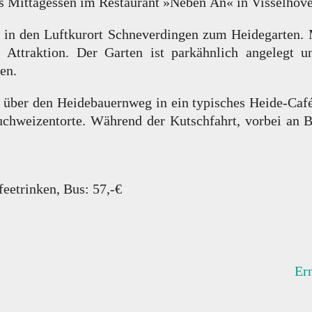
es Mittagessen im Restaurant »Neben An« in Visselhöve
 in den Luftkurort Schneverdingen zum Heidegarten. 
e Attraktion. Der Garten ist parkähnlich angelegt 
en.
über den Heidebauernweg in ein typisches Heide-Café 
uchweizentorte. Während der Kutschfahrt, vorbei an B
eetrinken, Bus: 57,-€
Er