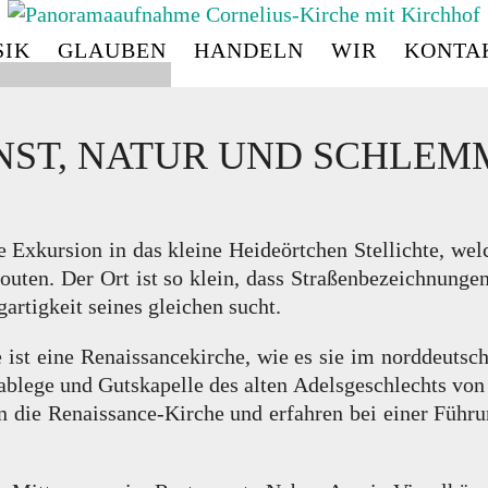
IK
GLAUBEN
HANDELN
WIR
KONTA
CORNELIUS
-
KIRC
NST, NATUR UND SCHLEM
 Exkursion in das kleine Heideörtchen Stellichte, we
routen. Der Ort ist so klein, dass Straßenbezeichnungen
gartigkeit seines gleichen sucht.
ist eine Renaissancekirche, wie es sie im norddeutsc
rablege und Gutskapelle des alten Adelsgeschlechts von
gen die Renaissance-Kirche und erfahren bei einer Führ