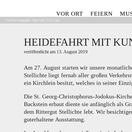
Skip
to
VOR ORT
FEIERN
MUS
content
Von Poul Krogsgård - Eget værk,
CC0
,
Link
HEIDEFAHRT MIT KU
veröffentlicht am
13. August 2019
Am 27. August starten wir unsere monatliche
Stellichte liegt fernab aller großen Verkehrs
ein Kirchlein besitzt, welches in seiner Einzi
Die St. Georg-Christophorus-Jodokus-Kirche 
Backstein erbaut diente sie anfänglich als G
dem Rittergut Stellichte lebt. Wir besichti
guterhaltene Ausstattung.