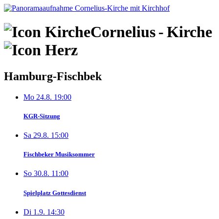
Skip
to
content
Cornelius
-
Kirche
Hamburg-Fischbek
Mo 24.8. 19:00
KGR-Sitzung
Sa 29.8. 15:00
Fischbeker Musiksommer
So 30.8. 11:00
Spielplatz Gottesdienst
Di 1.9. 14:30