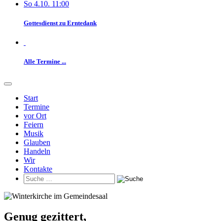
So 4.10. 11:00
Gottesdienst zu Erntedank
Alle Termine ...
Start
Termine
vor Ort
Feiern
Musik
Glauben
Handeln
Wir
Kontakte
Genug gezittert,