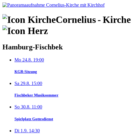
Skip
to
content
Cornelius
-
Kirche
Hamburg-Fischbek
Mo 24.8. 19:00
KGR-Sitzung
Sa 29.8. 15:00
Fischbeker Musiksommer
So 30.8. 11:00
Spielplatz Gottesdienst
Di 1.9. 14:30