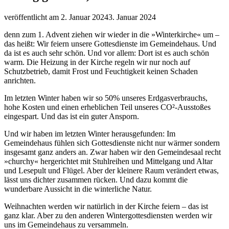
veröffentlicht am
2. Januar 2024
3. Januar 2024
denn zum 1. Advent ziehen wir wieder in die »Winterkirche« um –
das heißt: Wir feiern unsere Gottesdienste im Gemeindehaus. Und
da ist es auch sehr schön. Und vor allem: Dort ist es auch schön
warm. Die Heizung in der Kirche regeln wir nur noch auf
Schutzbetrieb, damit Frost und Feuchtigkeit keinen Schaden
anrichten.
Im letzten Winter haben wir so 50% unseres Erdgasverbrauchs,
hohe Kosten und einen erheblichen Teil unseres CO²-Ausstoßes
eingespart. Und das ist ein guter Ansporn.
Und wir haben im letzten Winter herausgefunden: Im
Gemeindehaus fühlen sich Gottesdienste nicht nur wärmer sondern
insgesamt ganz anders an. Zwar haben wir den Gemeindesaal recht
»churchy« hergerichtet mit Stuhlreihen und Mittelgang und Altar
und Lesepult und Flügel. Aber der kleinere Raum verändert etwas,
lässt uns dichter zusammen rücken. Und dazu kommt die
wunderbare Aussicht in die winterliche Natur.
Weihnachten werden wir natürlich in der Kirche feiern – das ist
ganz klar. Aber zu den anderen Wintergottesdiensten werden wir
uns im Gemeindehaus zu versammeln.