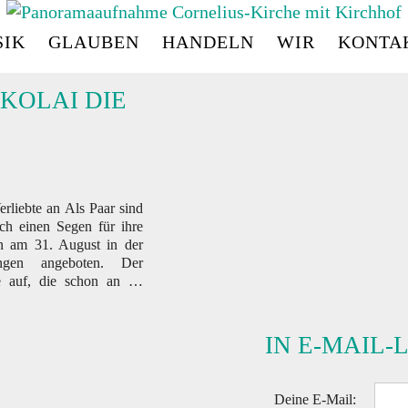
IK
GLAUBEN
HANDELN
WIR
KONTA
CORNELIUS
-
KIRC
IKOLAI DIE
rliebte an Als Paar sind
ach einen Segen für ihre
n am 31. August in der
ngen angeboten. Der
ee auf, die schon an …
IN E-MAIL-
Deine E-Mail: