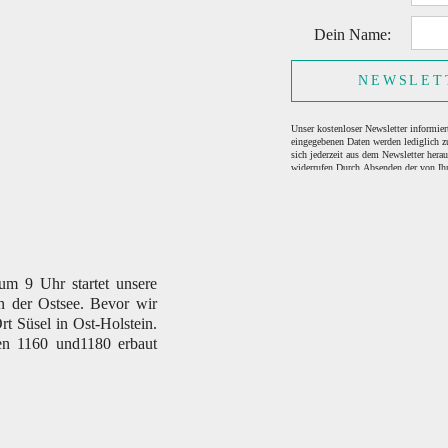
Dein Name:
NEWSLET
Unser kostenloser Newsletter informier
eingegebenen Daten werden lediglich z
sich jederzeit aus dem Newsletter hera
widerrufen.Durch Absenden der von Ihn
um 9 Uhr startet unsere
n der Ostsee. Bevor wir
rt Süsel in Ost-Holstein.
hen 1160 und1180 erbaut