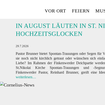
Skip
to
VOR ORT
FEIERN
MUS
content
IN AUGUST LÄUTEN IN ST. N
HOCHZEITSGLOCKEN
29.7.2026
Pastor Brunner bietet Spontan-Trauungen oder Segen für Ve
sie noch nicht kirchlich getraut oder wünschen sich einf
Liebe? Im Rahmen der Finkenwerder Deichpartie werde
St.Nikolai Kirche Spontan-Trauungen und -Segnu
Finkenwerder Pastor, Reinhard Brunner, greift eine Id
weiterlesen…