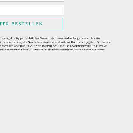
TER BESTELLEN
t Sie regelmäßig per E-Mail über Neues in der Cornelius-Kirchengemeinde. Ihre hier
ur Personalisierung des Newsletters verwendet und nicht an Dritte weitergegeben. Sie können
us abmelden oder Ihre Einwilligung jederzeit per E-Mail an newsletter@cornelius-kirche.de
en eingegebenen Daten willigen Sie in die Datenverarbeitung ein und bestätigen unsere