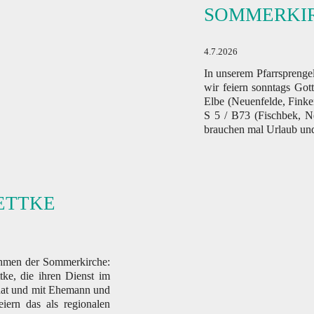
SOMMERKI
4.7.2026
In unserem Pfarrsprengel
wir feiern sonntags Got
Elbe (Neuenfelde, Fink
S 5 / B73 (Fischbek, N
brauchen mal Urlaub un
ETTKE
Rahmen der Sommerkirche:
tke, die ihren Dienst im
 hat und mit Ehemann und
iern das als regionalen