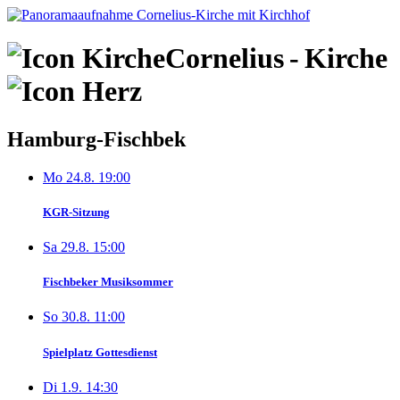
Skip
to
content
Cornelius
-
Kirche
Hamburg-Fischbek
Mo 24.8. 19:00
KGR-Sitzung
Sa 29.8. 15:00
Fischbeker Musiksommer
So 30.8. 11:00
Spielplatz Gottesdienst
Di 1.9. 14:30