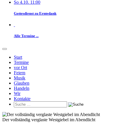
So 4.10. 11:00
Gottesdienst zu Erntedank
Alle Termine ...
Start
Termine
vor Ort
Feiern
Musik
Glauben
Handeln
Wir
Kontakte
Der vollständig verglaste Westgiebel im Abendlicht