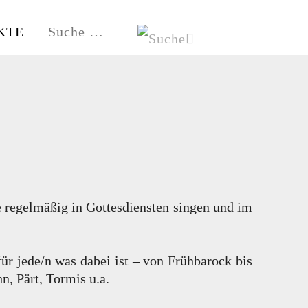
KTE
HE
HAMBURG-FISCHBEK
e regelmäßig in Gottesdiensten singen und im
 jede/n was dabei ist – von Frühbarock bis
, Pärt, Tormis u.a.