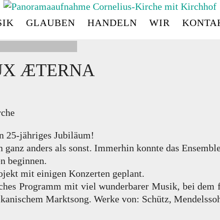
IK
GLAUBEN
HANDELN
WIR
KONTA
CORNELIUS
-
KIRC
UX ÆTERNA
rche
n 25-jähriges Jubiläum!
n ganz anders als sonst. Immerhin konnte das Ensembl
en beginnen.
jekt mit einigen Konzerten geplant.
hes Programm mit viel wunderbarer Musik, bei dem für
aikanischem Marktsong. Werke von: Schütz, Mendelssohn