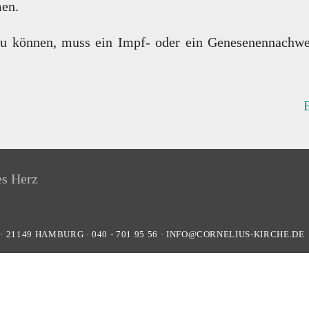
men.
können, muss ein Impf- oder ein Genesenennachweis 
·
21149
HAMBURG
·
040 - 701 95 56
·
INFO@CORNELIUS-KIRCHE.DE