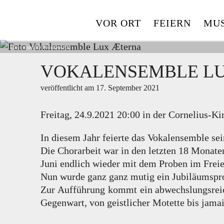
Skip
to
VOR ORT
FEIERN
MUS
content
Foto:
ensemble-lux-aeterna.de
VOKALENSEMBLE L
veröffentlicht am
17. September 2021
Freitag, 24.9.2021 20:00 in der Cornelius-Ki
In diesem Jahr feierte das Vokalensemble sei
Die Chorarbeit war in den letzten 18 Monate
Juni endlich wieder mit dem Proben im Frei
Nun wurde ganz ganz mutig ein Jubiläumspro
Zur Aufführung kommt ein abwechslungsreic
Gegenwart, von geistlicher Motette bis jam