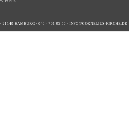
·
21149
HAMBURG
·
040 - 701 95 56
·
INFO@CORNELIUS-KIRCHE.DE