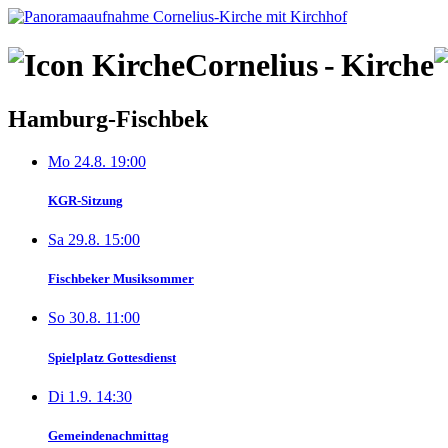
Skip
to
content
Cornelius
-
Kirche
Hamburg-Fischbek
Mo 24.8. 19:00
KGR-Sitzung
Sa 29.8. 15:00
Fischbeker Musiksommer
So 30.8. 11:00
Spielplatz Gottesdienst
Di 1.9. 14:30
Gemeindenachmittag