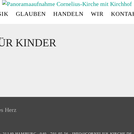
IK
GLAUBEN
HANDELN
WIR
KONTA
CORNELIUS
-
KIRC
ÜR KINDER
·
21149
HAMBURG
·
040 - 701 95 56
·
INFO@CORNELIUS-KIRCHE.DE