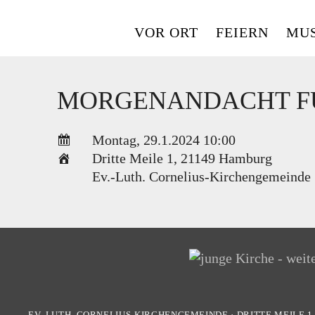
Skip
to
VOR ORT
FEIERN
MUS
content
MORGENANDACHT F
Montag, 29.1.2024 10:00
Dritte Meile 1
,
21149 Hamburg
Ev.-Luth. Cornelius-Kirchengemeinde
EV.-LUTH. CORNELIUS-KIRCHENGEMEINDE
·
DRITTE MEILE 1