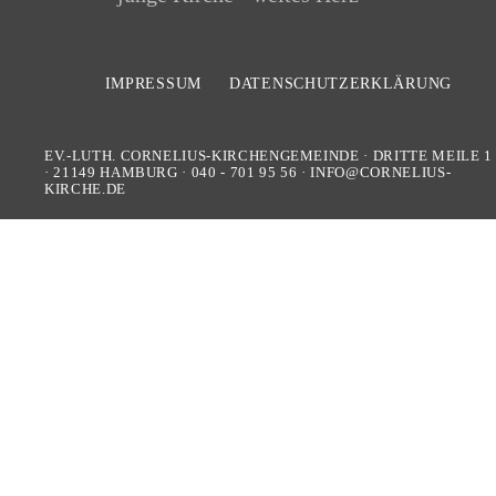
IMPRESSUM
DATENSCHUTZERKLÄRUNG
EV.-LUTH. CORNELIUS-KIRCHENGEMEINDE
·
DRITTE MEILE 1
·
21149
HAMBURG
·
040 - 701 95 56
·
INFO@CORNELIUS-
KIRCHE.DE