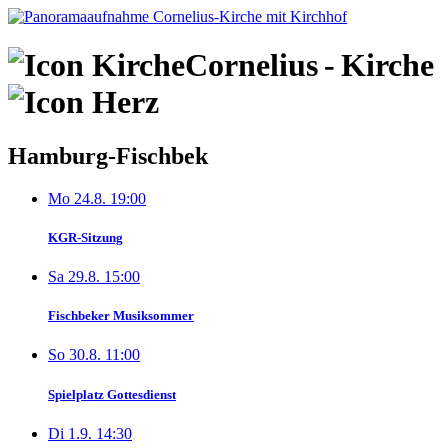
Skip
to
content
Cornelius
-
Kirche
Hamburg-Fischbek
Mo 24.8. 19:00
KGR-Sitzung
Sa 29.8. 15:00
Fischbeker Musiksommer
So 30.8. 11:00
Spielplatz Gottesdienst
Di 1.9. 14:30