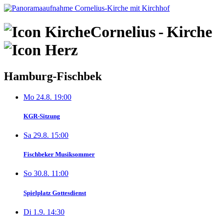
Skip
to
content
Cornelius
-
Kirche
Hamburg-Fischbek
Mo 24.8. 19:00
KGR-Sitzung
Sa 29.8. 15:00
Fischbeker Musiksommer
So 30.8. 11:00
Spielplatz Gottesdienst
Di 1.9. 14:30