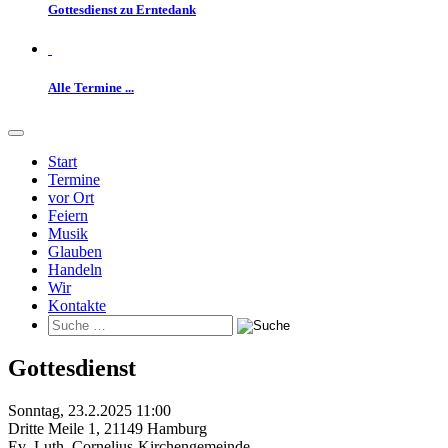
Gottesdienst zu Erntedank
Alle Termine ...
Start
Termine
vor Ort
Feiern
Musik
Glauben
Handeln
Wir
Kontakte
Gottesdienst
Sonntag, 23.2.2025 11:00
Dritte Meile 1
,
21149 Hamburg
Ev.-Luth. Cornelius-Kirchengemeinde