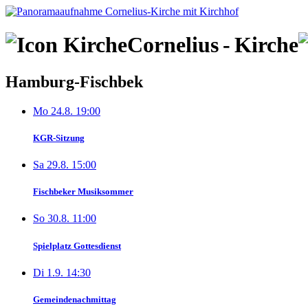
Skip
to
content
Cornelius
-
Kirche
Hamburg-Fischbek
Mo 24.8. 19:00
KGR-Sitzung
Sa 29.8. 15:00
Fischbeker Musiksommer
So 30.8. 11:00
Spielplatz Gottesdienst
Di 1.9. 14:30
Gemeindenachmittag