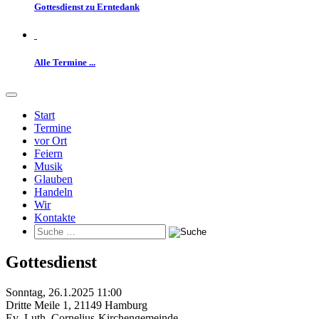
Gottesdienst zu Erntedank
Alle Termine ...
Start
Termine
vor Ort
Feiern
Musik
Glauben
Handeln
Wir
Kontakte
Gottesdienst
Sonntag, 26.1.2025 11:00
Dritte Meile 1
,
21149 Hamburg
Ev.-Luth. Cornelius-Kirchengemeinde