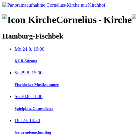
Skip
to
content
Cornelius
-
Kirche
Hamburg-Fischbek
Mo 24.8. 19:00
KGR-Sitzung
Sa 29.8. 15:00
Fischbeker Musiksommer
So 30.8. 11:00
Spielplatz Gottesdienst
Di 1.9. 14:30
Gemeindenachmittag