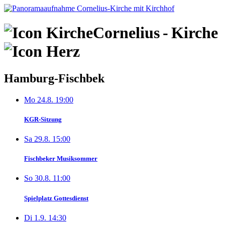
Skip
to
content
Cornelius
-
Kirche
Hamburg-Fischbek
Mo 24.8. 19:00
KGR-Sitzung
Sa 29.8. 15:00
Fischbeker Musiksommer
So 30.8. 11:00
Spielplatz Gottesdienst
Di 1.9. 14:30