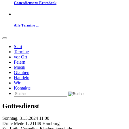
Gottesdienst zu Erntedank
Alle Termine ...
Start
Termine
vor Ort
Feiern
Musik
Glauben
Handeln
Wir
Kontakte
Gottesdienst
Sonntag, 31.3.2024 11:00
Dritte Meile 1
,
21149 Hamburg
Ev.-Luth. Cornelius-Kirchengemeinde