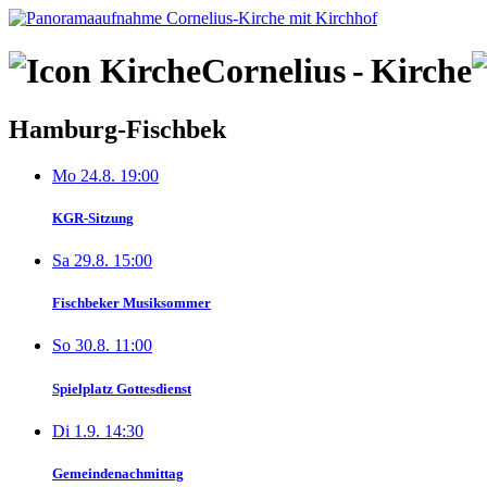
Skip
to
content
Cornelius
-
Kirche
Hamburg-Fischbek
Mo 24.8. 19:00
KGR-Sitzung
Sa 29.8. 15:00
Fischbeker Musiksommer
So 30.8. 11:00
Spielplatz Gottesdienst
Di 1.9. 14:30
Gemeindenachmittag