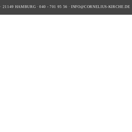
·
21149
HAMBURG
·
040 - 701 95 56
·
INFO@CORNELIUS-KIRCHE.DE