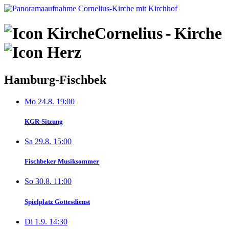
Skip
to
content
Cornelius
-
Kirche
Hamburg-Fischbek
Mo 24.8. 19:00
KGR-Sitzung
Sa 29.8. 15:00
Fischbeker Musiksommer
So 30.8. 11:00
Spielplatz Gottesdienst
Di 1.9. 14:30