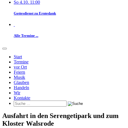
So 4.10. 11:00
Gottesdienst zu Erntedank
Alle Termine ...
Start
Termine
vor Ort
Feiern
Musik
Glauben
Handeln
Wir
Kontakte
Ausfahrt in den Serengetipark und zum
Kloster Walsrode