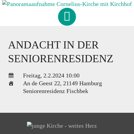
Skip
to
CORNELIUS
-
KIRCHE
content
HAMBURG-FISCHBEK
ANDACHT IN DER
SENIORENRESIDENZ
Freitag, 2.2.2024 10:00
An de Geest 22
,
21149 Hamburg
Seniorenresidenz Fischbek