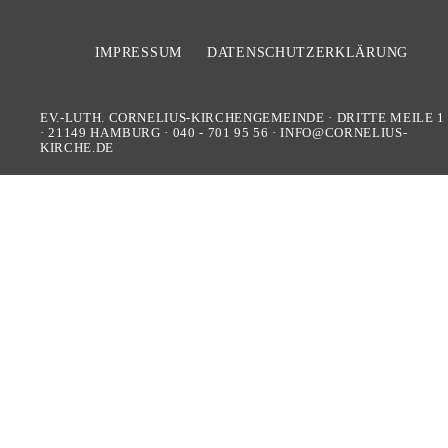
IMPRESSUM
DATENSCHUTZERKLÄRUNG
EV.-LUTH. CORNELIUS-KIRCHENGEMEINDE
·
DRITTE MEILE 1
·
21149
HAMBURG
·
040 - 701 95 56
·
INFO@CORNELIUS-
KIRCHE.DE