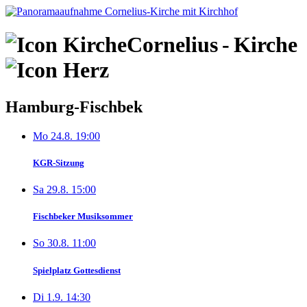
Skip
to
content
Cornelius
-
Kirche
Hamburg-Fischbek
Mo 24.8. 19:00
KGR-Sitzung
Sa 29.8. 15:00
Fischbeker Musiksommer
So 30.8. 11:00
Spielplatz Gottesdienst
Di 1.9. 14:30