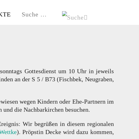
KTE
HE
HAMBURG-FISCHBEK
 sonntags Gottesdienst
um 10 Uhr
in jeweils
nden an der S 5 / B73 (Fischbek, Neugraben,
ewiesen wegen Kindern oder Ehe-Partnern im
n und die Nachbarkirchen besuchen.
eignis: Wir begrüßen in diesem regionalen
 Wettke
). Pröpstin Decke wird dazu kommen,