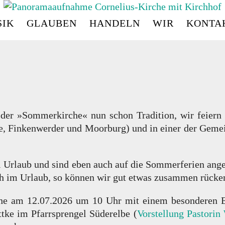
IK
GLAUBEN
HANDELN
WIR
KONTA
CORNELIUS
-
KIRC
on der »Sommerkirche« nun schon Tradition, wir feiern
e, Finkenwerder und Moorburg) und in einer der Gemei
l Urlaub und sind eben auch auf die Sommerferien ang
ch im Urlaub, so können wir gut etwas zusammen rücke
che am
12.07.2026 um 10 Uhr
mit einem besonderen Er
tke im Pfarrsprengel Süderelbe (
Vorstellung Pastorin