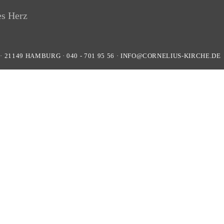
·
21149
HAMBURG
·
040 - 701 95 56
·
INFO@CORNELIUS-KIRCHE.DE